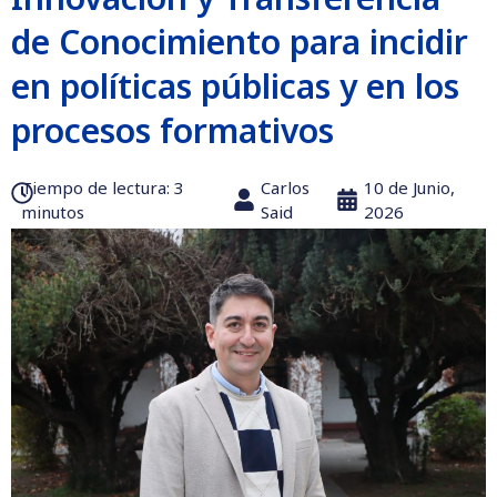
de Conocimiento para incidir
en políticas públicas y en los
procesos formativos
Tiempo de lectura:‎ 3
Carlos
10 de Junio,
minutos
Said
2026