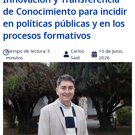
de Conocimiento para incidir
en políticas públicas y en los
procesos formativos
Tiempo de lectura:‎ 3
Carlos
10 de Junio,
minutos
Said
2026