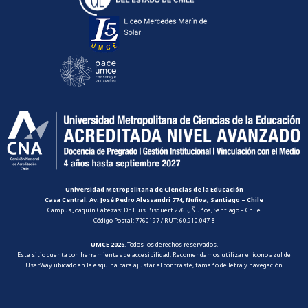
Universidad Metropolitana de Ciencias de la Educación
Casa Central: Av. José Pedro Alessandri 774, Ñuñoa, Santiago – Chile
Campus Joaquín Cabezas: Dr. Luis Bisquert 2765, Ñuñoa, Santiago – Chile
Código Postal: 7760197 / RUT: 60.910.047-8
UMCE 2026
. Todos los derechos reservados.
Este sitio cuenta con herramientas de accesibilidad. Recomendamos utilizar el ícono azul de
UserWay ubicado en la esquina para ajustar el contraste, tamaño de letra y navegación