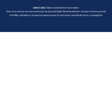
UMCE 2026
. Todos los derechos reservados.
Este sitio cuenta con herramientas de accesibilidad. Recomendamos utilizar el ícono azul de
UserWay ubicado en la esquina para ajustar el contraste, tamaño de letra y navegación