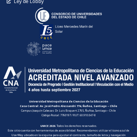
Ley de Lobby
Universidad Metropolitana de Ciencias de la Educación
Casa Central: Av. José Pedro Alessandri 774, Ñuñoa, Santiago – Chile
Campus Joaquín Cabezas: Dr. Luis Bisquert 2765, Ñuñoa, Santiago – Chile
Código Postal: 7760197 / RUT: 60.910.047-8
UMCE 2026
. Todos los derechos reservados.
Este sitio cuenta con herramientas de accesibilidad. Recomendamos utilizar el ícono azul de
UserWay ubicado en la esquina para ajustar el contraste, tamaño de letra y navegación