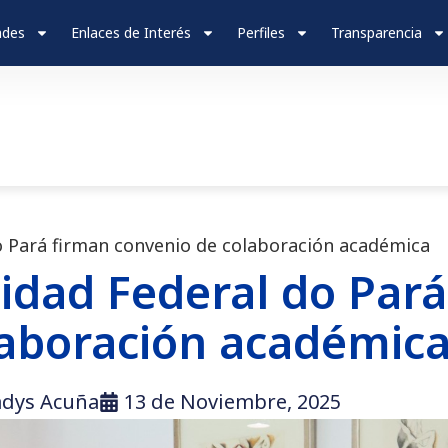
ades
Enlaces de Interés
Perfiles
Transparencia
 Pará firman convenio de colaboración académica
idad Federal do Pará
laboración académic
adys Acuña
13 de Noviembre, 2025