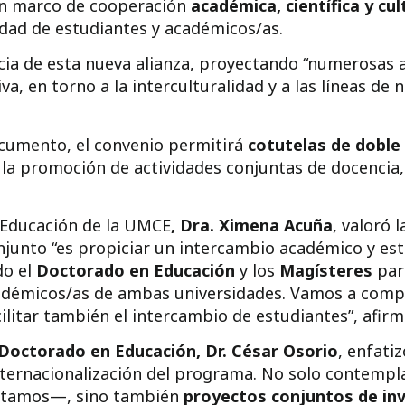
un marco de cooperación
académica, científica y cul
idad de estudiantes y académicos/as.
cia de esta nueva alianza, proyectando “numerosas 
va, en torno a la interculturalidad y a las líneas de
ocumento, el convenio permitirá
cotutelas de doble 
la promoción de actividades conjuntas de docencia, 
y Educación de la UMCE
, Dra. Ximena Acuña
, valoró 
njunto “es propiciar un intercambio académico y est
do el
Doctorado en Educación
y los
Magísteres
para
adémicos/as de ambas universidades. Vamos a compar
cilitar también el intercambio de estudiantes”, afirm
Doctorado en Educación, Dr. César Osorio
, enfati
internacionalización del programa. No solo contempl
ectamos—, sino también
proyectos conjuntos de in