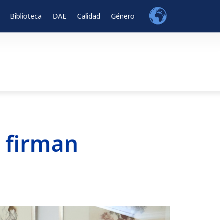
Biblioteca
DAE
Calidad
Género
 firman
a