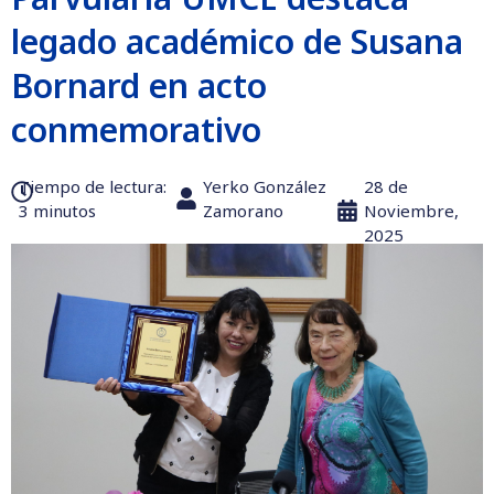
legado académico de Susana
Bornard en acto
conmemorativo
Tiempo de lectura:‎
Yerko González
28 de
3 minutos
Zamorano
Noviembre,
2025