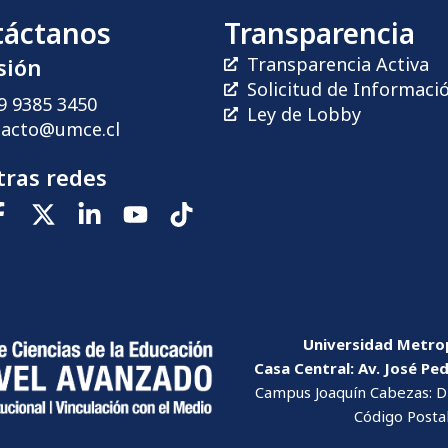
táctanos
Transparencia
sión
Transparencia Activa
Solicitud de Informaci
9 9385 3450
Ley de Lobby
tacto@umce.cl
ras redes
Universidad Metrop
Casa Central: Av. José Pe
Campus Joaquín Cabezas: Dr
Código Posta