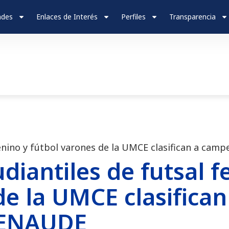
ades
Enlaces de Interés
Perfiles
Transparencia
menino y fútbol varones de la UMCE clasifican a ca
udiantiles de futsal 
de la UMCE clasific
FENAUDE