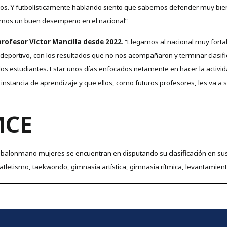
os. Y futbolísticamente hablando siento que sabemos defender muy bien
remos un buen desempeño en el nacional”
 profesor Víctor Mancilla desde 2022
. “Llegamos al nacional muy forta
portivo, con los resultados que no nos acompañaron y terminar clasifica
 los estudiantes. Estar unos días enfocados netamente en hacer la activid
 instancia de aprendizaje y que ellos, como futuros profesores, les va a 
MCE
 y balonmano mujeres se encuentran en disputando su clasificación en s
de atletismo, taekwondo, gimnasia artística, gimnasia rítmica, levantamien