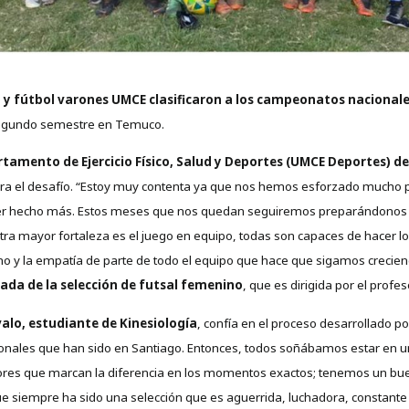
o y fútbol varones UMCE clasificaron a los campeonatos nacionale
 segundo semestre en Temuco.
rtamento de Ejercicio Físico, Salud y Deportes (UMCE Deportes) de
a el desafío. “Estoy muy contenta ya que nos hemos esforzado mucho para
er hecho más. Estos meses que nos quedan seguiremos preparándonos pa
tra mayor fortaleza es el juego en equipo, todas son capaces de hacer l
y la empatía de parte de todo el equipo que hace que sigamos crecien
da de la selección de futsal femenino
, que es dirigida por el profe
valo, estudiante de Kinesiología
, confía en el proceso desarrollado po
ionales que han sido en Santiago. Entonces, todos soñábamos estar en 
ores que marcan la diferencia en los momentos exactos; tenemos un bu
e siempre ha sido una selección que es aguerrida, luchadora, constante 