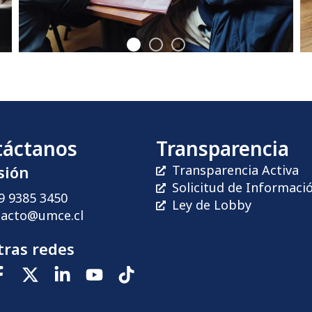
táctanos
Transparencia
sión
Transparencia Activa
Solicitud de Informaci
9 9385 3450
Ley de Lobby
tacto@umce.cl
ras redes