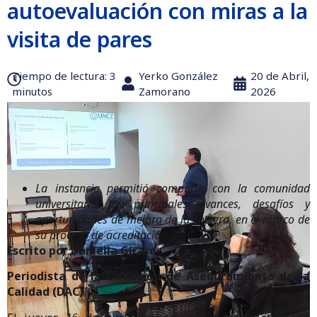
autoevaluación con miras a la
visita de pares
Tiempo de lectura:‎ 3
Yerko González
20 de Abril,
minutos
Zamorano
2026
La instancia permitió compartir con la comunidad
universitaria los principales avances, desafíos y
oportunidades de mejora de la carrera, en el marco de
su proceso de acreditación.
Escrito por Daniella Girardi.
Periodista de la Dirección de Aseguramiento de la
Calidad (DAC)