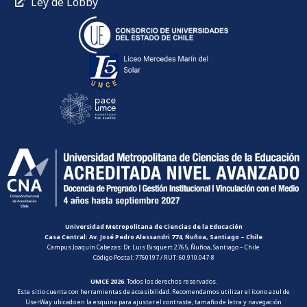
Ley de Lobby
Universidad Metropolitana de Ciencias de la Educación
Casa Central: Av. José Pedro Alessandri 774, Ñuñoa, Santiago – Chile
Campus Joaquín Cabezas: Dr. Luis Bisquert 2765, Ñuñoa, Santiago – Chile
Código Postal: 7760197 / RUT: 60.910.047-8
UMCE 2026
. Todos los derechos reservados.
Este sitio cuenta con herramientas de accesibilidad. Recomendamos utilizar el ícono azul de
UserWay ubicado en la esquina para ajustar el contraste, tamaño de letra y navegación