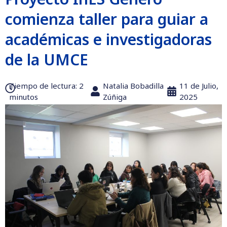
comienza taller para guiar a
académicas e investigadoras
de la UMCE
Tiempo de lectura:‎ 2
Natalia Bobadilla
11 de Julio,
minutos
Zúñiga
2025