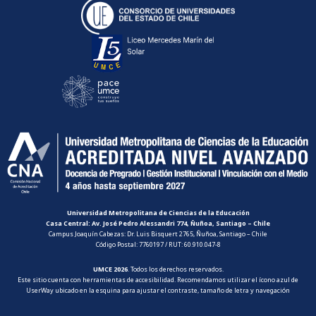
Universidad Metropolitana de Ciencias de la Educación
Casa Central: Av. José Pedro Alessandri 774, Ñuñoa, Santiago – Chile
Campus Joaquín Cabezas: Dr. Luis Bisquert 2765, Ñuñoa, Santiago – Chile
Código Postal: 7760197 / RUT: 60.910.047-8
UMCE 2026
. Todos los derechos reservados.
Este sitio cuenta con herramientas de accesibilidad. Recomendamos utilizar el ícono azul de
UserWay ubicado en la esquina para ajustar el contraste, tamaño de letra y navegación