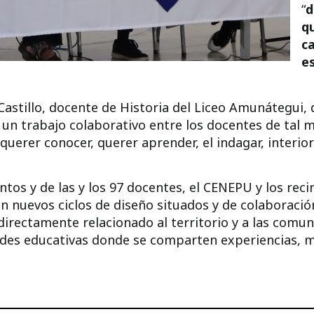
“
d
q
ca
e
astillo, docente de Historia del Liceo Amunátegui, 
r un trabajo colaborativo entre los docentes de tal 
querer conocer, querer aprender, el indagar, interiori
entos y de las y los 97 docentes, el CENEPU y los rec
n nuevos ciclos de diseño situados y de colaboració
irectamente relacionado al territorio y a las comu
es educativas donde se comparten experiencias, ma