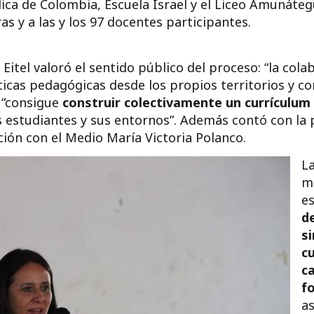
lica de Colombia, Escuela Israel y el Liceo Amunáteg
as y a las y los 97 docentes participantes.
itel valoró el sentido público del proceso: “la cola
cas pedagógicas desde los propios territorios y co
, “consigue
construir colectivamente un currículum 
os estudiantes y sus entornos”. Además contó con la 
ción con el Medio María Victoria Polanco.
La
mo
e
de
s
c
c
f
as