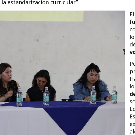
la estandarización curricular”.
El
f
c
lo
de
vo
Po
pr
Ha
l
d
so
Lo
Es
ex
al