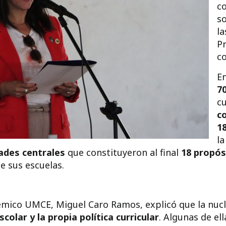
c
so
la
Pr
co
En
7
cu
c
1
la
dades centrales
que constituyeron al final
18 propós
e sus escuelas.
ico UMCE, Miguel Caro Ramos, explicó que la nucle
olar y la propia política curricular
. Algunas de ell