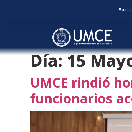
Facult
Día:
15 May
UMCE rindió ho
funcionarios ac