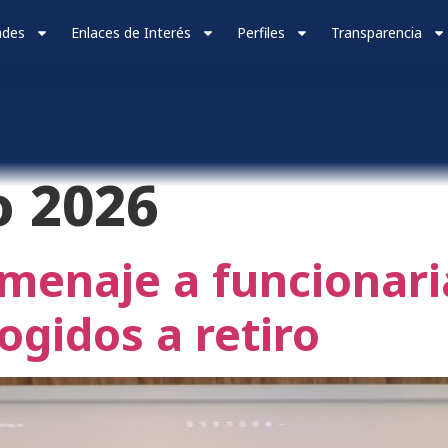
ades
Enlaces de Interés
Perfiles
Transparencia
o 2026
menaje a funcionari
ogidos a retiro