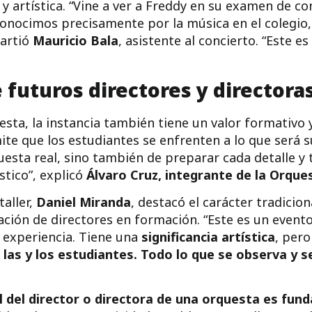
 y artística. “Vine a ver a Freddy en su examen de c
onocimos precisamente por la música en el colegio,
partió
Mauricio Bala
, asistente al concierto. “Este 
 futuros directores y directora
sta, la instancia también tiene un valor formativo y
e que los estudiantes se enfrenten a lo que será su
questa real, sino también de preparar cada detalle y 
stico”, explicó
Álvaro Cruz, integrante de la Orq
taller,
Daniel Miranda
, destacó el carácter tradicio
ión de directores en formación. “Este es un evento 
 experiencia. Tiene una
significancia artística
, per
e las y los estudiantes. Todo lo que se observa y s
l del director o directora de una orquesta es fun