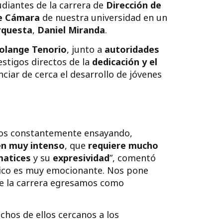
udiantes de la carrera de
Dirección de
e Cámara
de nuestra universidad en un
rquesta
,
Daniel Miranda
.
Solange Tenorio
, junto a
autoridades
estigos directos de la
dedicación y el
iar de cerca el desarrollo de jóvenes
os constantemente ensayando,
én muy intenso
, que
requiere mucho
atices
y su
expresividad
”, comentó
úblico es muy emocionante. Nos pone
 de la carrera egresamos como
chos de ellos cercanos a los