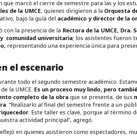
n que marcó el cierre de semestre para las y los est
les de la UMCE
, quienes dirigieron a la
Orquesta d
ativo, bajo la guía del
académico y director de la o
 con la presencia de la
Rectora de la UMCE, Dra. 
s y comunidad universitaria
; los asistentes fueron t
do,
representando una experiencia única para presenc
en el escenario
rante todo el segundo semestre académico. Estam
 de la UMCE.
Es un proceso muy lindo, pero tambi
nto completo de la obra
que se presenta, de sus
m
era
. “Realizarlo al final del semestre frente a un p
riquecedor
. Este taller es clave, porque al término
uestra actividad principal”, agregó.
reflejó en quienes asistieron como espectadores, mu