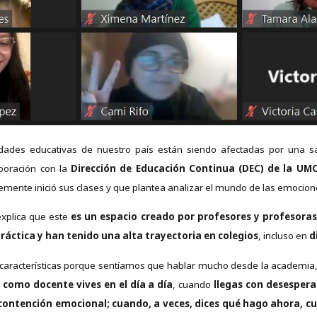
dades educativas de nuestro país están siendo afectadas por una s
aboración con la
Dirección de Educación Continua (DEC) de la UM
temente inició sus clases y que plantea analizar el mundo de las emocio
explica que este
es un espacio creado por profesores y profesor
práctica y han tenido una alta trayectoria en colegios
, incluso en
d
s características porque sentíamos que hablar mucho desde la academi
e
como docente
vives en el día a día
, cuando
llegas con desesper
ontención emocional; cuando, a veces, dices qué hago ahora, cu