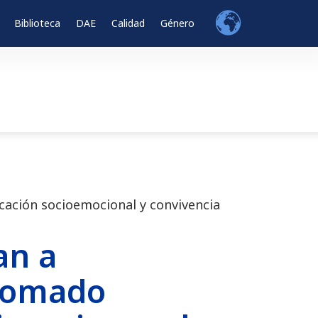
Biblioteca
DAE
Calidad
Género
ación socioemocional y convivencia
an a
plomado