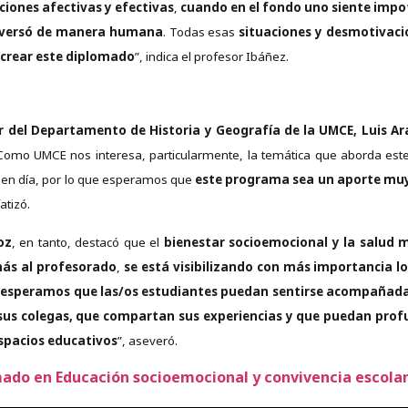
iones afectivas y efectivas
,
cuando en el fondo uno siente impo
conversó de manera humana
. Todas esas
situaciones y desmotivacio
 crear este diplomado
”, indica el profesor Ibáñez.
r del Departamento de Historia y Geografía de la UMCE, Luis A
. “Como UMCE nos interesa, particularmente, la temática que aborda e
en día, por lo que esperamos que
este programa sea un aporte muy s
atizó.
oz
, en tanto, destacó que el
bienestar socioemocional y la salu
ás al profesorado
,
se está visibilizando con más importancia l
y
esperamos que las/os estudiantes puedan sentirse acompañadas/
us colegas, que compartan sus experiencias y que puedan profu
spacios educativos
”, aseveró.
ado en Educación socioemocional y convivencia escola