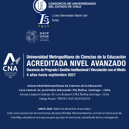
Universidad Metropolitana de Ciencias de la Educación
Casa Central: Av. José Pedro Alessandri 774, Ñuñoa, Santiago – Chile
Campus Joaquín Cabezas: Dr. Luis Bisquert 2765, Ñuñoa, Santiago – Chile
Código Postal: 7760197 / RUT: 60.910.047-8
UMCE 2026
. Todos los derechos reservados.
Este sitio cuenta con herramientas de accesibilidad. Recomendamos utilizar el ícono azul de
UserWay ubicado en la esquina para ajustar el contraste, tamaño de letra y navegación