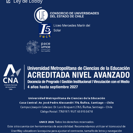
Ley de Lobby
Universidad Metropolitana de Ciencias de la Educación
Casa Central: Av. José Pedro Alessandri 774, Ñuñoa, Santiago – Chile
Campus Joaquín Cabezas: Dr. Luis Bisquert 2765, Ñuñoa, Santiago – Chile
Código Postal: 7760197 / RUT: 60.910.047-8
UMCE 2026
. Todos los derechos reservados.
Este sitio cuenta con herramientas de accesibilidad. Recomendamos utilizar el ícono azul de
UserWay ubicado en la esquina para ajustar el contraste, tamaño de letra y navegación