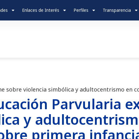
ades
Enlaces de Interés
Perfiles
Transparencia
ne sobre violencia simbólica y adultocentrismo en c
ucación Parvularia e
lica y adultocentris
obre primera infanci