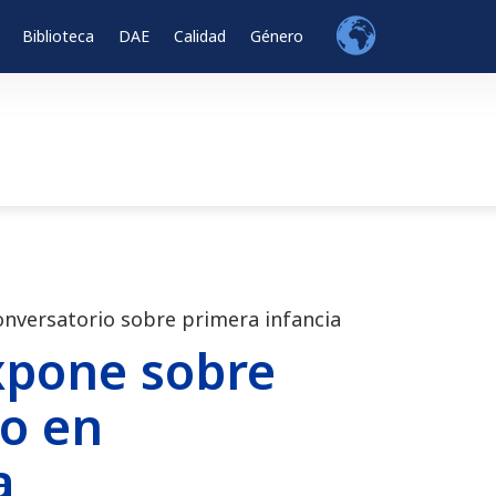
Biblioteca
DAE
Calidad
Género
onversatorio sobre primera infancia
xpone sobre
mo en
a