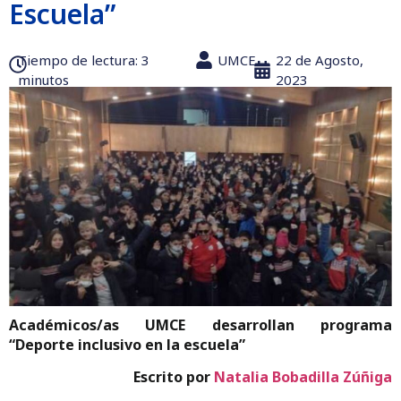
Escuela”
Tiempo de lectura:‎ 3
UMCE
22 de Agosto,
minutos
2023
Académicos/as UMCE desarrollan programa
“Deporte inclusivo en la escuela”
Escrito por
Natalia Bobadilla Zúñiga