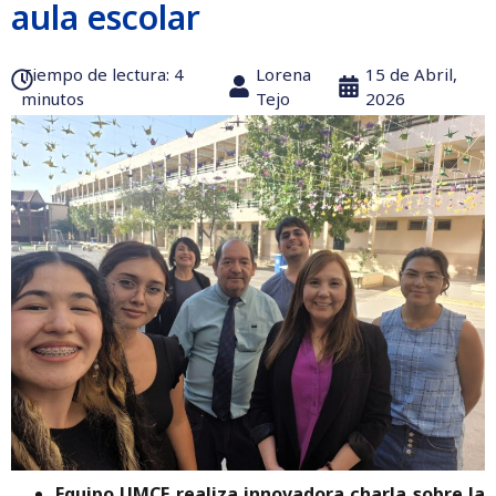
aula escolar
Tiempo de lectura:‎ 4
Lorena
15 de Abril,
minutos
Tejo
2026
Equipo UMCE realiza innovadora charla sobre la