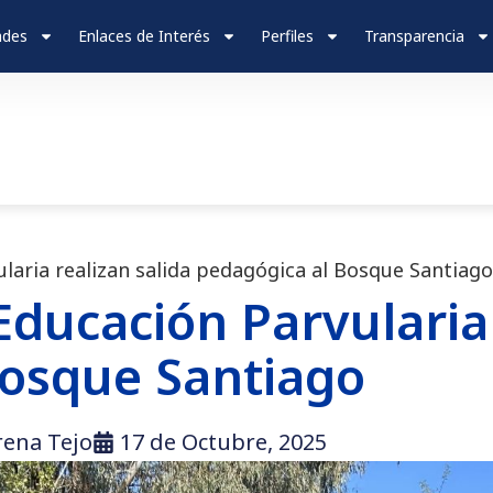
ades
Enlaces de Interés
Perfiles
Transparencia
laria realizan salida pedagógica al Bosque Santiago
Educación Parvularia 
Bosque Santiago
rena Tejo
17 de Octubre, 2025