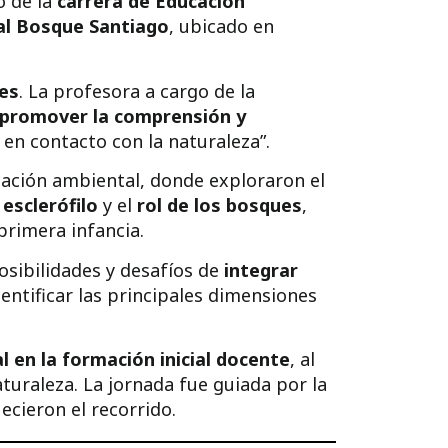
o de la
carrera de Educación
al
Bosque Santiago
, ubicado en
es
. La profesora a cargo de la
promover la comprensión y
en contacto con la naturaleza”.
ucación ambiental, donde exploraron el
esclerófilo
y el
rol de los bosques
,
primera infancia.
osibilidades y desafíos de
integrar
dentificar las principales dimensiones
l en la formación inicial docente
, al
aturaleza. La jornada fue guiada por la
cieron el recorrido.