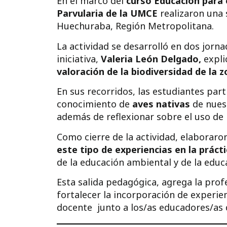
En el marco del
curso Educación para 
Parvularia de la UMCE
realizaron una 
Huechuraba, Región Metropolitana.
La actividad se desarrolló en dos jorna
iniciativa,
Valeria León Delgado,
expli
valoración de la biodiversidad de la z
En sus recorridos, las estudiantes par
conocimiento de
aves nativas
de nuest
además de reflexionar sobre el uso de 
Como cierre de la actividad, elaboraro
este tipo de experiencias en la práct
de la educación ambiental y de la educa
Esta salida pedagógica, agrega la prof
fortalecer la incorporación de experien
docente junto a los/as educadores/as 