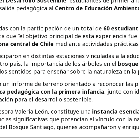
el Desarrollo Sostenible
, estudiantes de primer añ
salida pedagógica al
Centro de Educación Ambient
das con la participación de un total de
60 estudiant
ca que “el objetivo principal de esta experiencia fue
ona central de Chile
mediante actividades prácticas 
ticiparon en distintas estaciones vinculadas a la ed
ro país, la importancia de los árboles en el
bosque 
los sentidos para enseñar sobre la naturaleza en la 
n un informe de terreno orientado a reconocer las p
ica pedagógica con la primera infancia
, junto con i
ción para el desarrollo sostenible.
esora Valeria León, constituye una
instancia esencia
cias significativas que potencian el vínculo con la n
del Bosque Santiago, quienes acompañaron y enrique