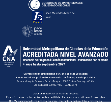
Universidad Metropolitana de Ciencias de la Educación
Casa Central: Av. José Pedro Alessandri 774, Ñuñoa, Santiago – Chile
Campus Joaquín Cabezas: Dr. Luis Bisquert 2765, Ñuñoa, Santiago – Chile
Código Postal: 7760197 / RUT: 60.910.047-8
UMCE 2026
. Todos los derechos reservados.
Este sitio cuenta con herramientas de accesibilidad. Recomendamos utilizar el ícono azul de
UserWay ubicado en la esquina para ajustar el contraste, tamaño de letra y navegación