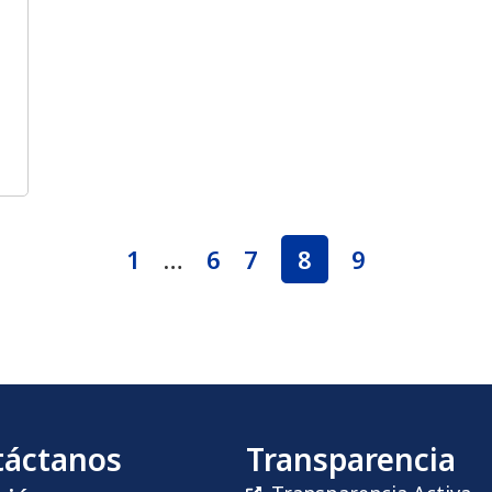
1
…
6
7
8
9
táctanos
Transparencia