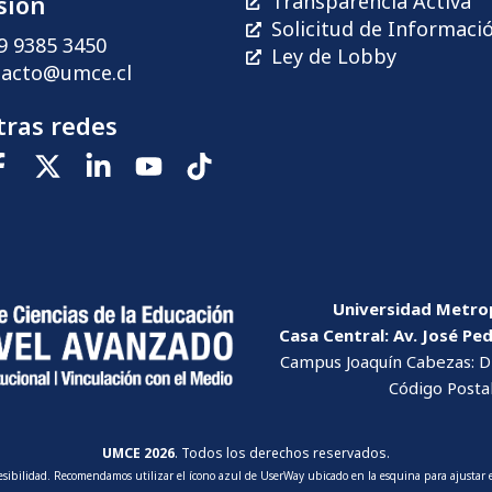
sión
Transparencia Activa
Solicitud de Informaci
9 9385 3450
Ley de Lobby
tacto@umce.cl
ras redes
Universidad Metrop
Casa Central: Av. José Pe
Campus Joaquín Cabezas: Dr
Código Posta
UMCE 2026
. Todos los derechos reservados.
cesibilidad. Recomendamos utilizar el ícono azul de UserWay ubicado en la esquina para ajustar e