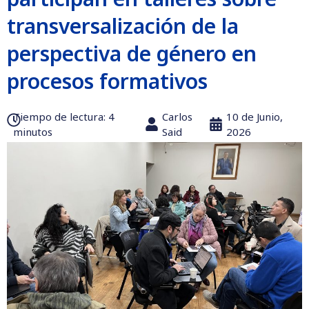
transversalización de la
perspectiva de género en
procesos formativos
Tiempo de lectura:‎ 4
Carlos
10 de Junio,
minutos
Said
2026