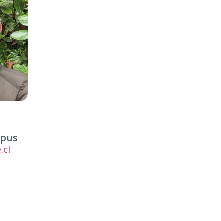
mpus
.cl