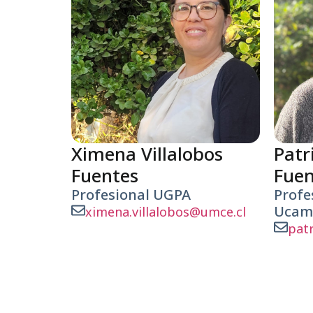
Ximena Villalobos
Patr
Fuentes
Fuen
Profesional UGPA
Profe
Ucam
ximena.villalobos@umce.cl
pat