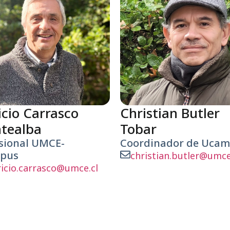
Christian Butler
icio Carrasco
Tobar
tealba
Coordinador de Uca
sional UMCE-
pus
christian.butler@umce
ricio.carrasco@umce.cl