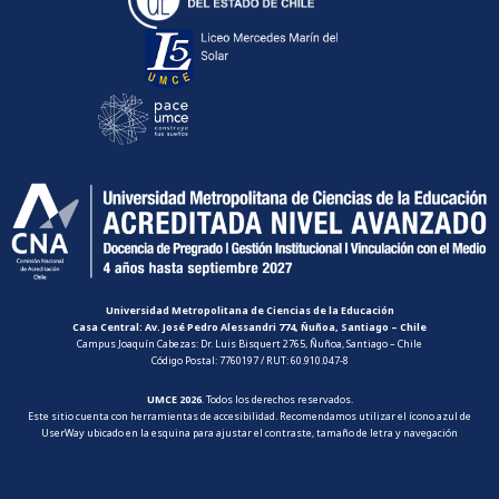
Universidad Metropolitana de Ciencias de la Educación
Casa Central: Av. José Pedro Alessandri 774, Ñuñoa, Santiago – Chile
Campus Joaquín Cabezas: Dr. Luis Bisquert 2765, Ñuñoa, Santiago – Chile
Código Postal: 7760197 / RUT: 60.910.047-8
UMCE 2026
. Todos los derechos reservados.
Este sitio cuenta con herramientas de accesibilidad. Recomendamos utilizar el ícono azul de
UserWay ubicado en la esquina para ajustar el contraste, tamaño de letra y navegación