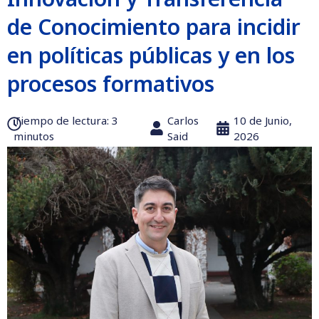
de Conocimiento para incidir
en políticas públicas y en los
procesos formativos
Tiempo de lectura:‎ 3
Carlos
10 de Junio,
minutos
Said
2026