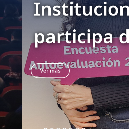
, tu voz es imp
la encuesta