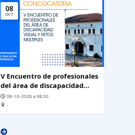
08
OCT
V Encuentro de profesionales
del área de discapacidad
visual y retos múltiples 2026
08-10-2026 a 08:30
-
s