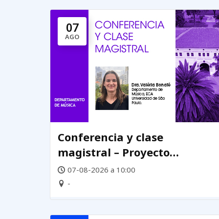
07
AGO
Conferencia y clase
magistral – Proyecto
Laboratorio de Prácticas
07-08-2026 a 10:00
Creativas DEMUS
-