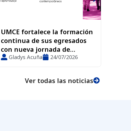
ación
Exposición en la UMCE invita
dos
a reflexionar sobre infancias
afectadas por conflictos
6
armados
Gladys Acuña
05/08/2026
Ver todas las noticias