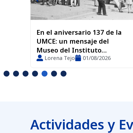
ario 137 de la
Nueve estudiant
nsaje del
inician experienci
stituto
movilidad interna
alentín Letelier
01/08/2026
Colombia, Brasil y
Gladys Acuña
27/
Actividades y E