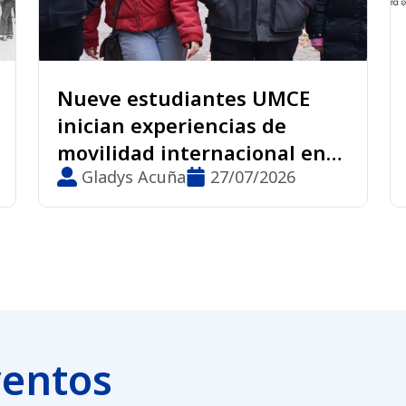
es UMCE
UMCE fortalece la form
as de
continua de sus egresa
cional en
con nueva jornada de
 España
07/2026
actualización
Gladys Acuña
24/07/202
ventos