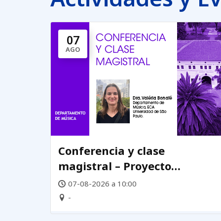
07
AGO
Conferencia y clase
magistral – Proyecto
Laboratorio de Prácticas
07-08-2026 a 10:00
Creativas DEMUS
-