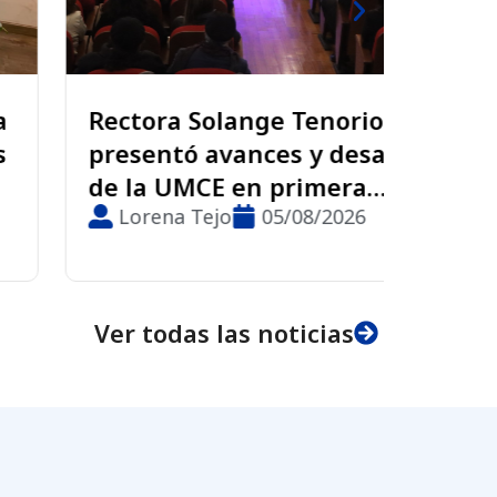
Rectora Solange Tenorio
Las s
presentó avances y desafíos
proye
de la UMCE en primera
educ
Cuenta Anual de Gestión
Lorena Tejo
05/08/2026
Lor
Institucional
Ver todas las noticias