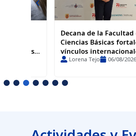
e
Decana de la Facultad de
Ciencias Básicas fortalece
ores
vínculos internacionales de
la UMCE en Red STEM
Lorena Tejo
06/08/2026
Latinoamérica
Actividades y E