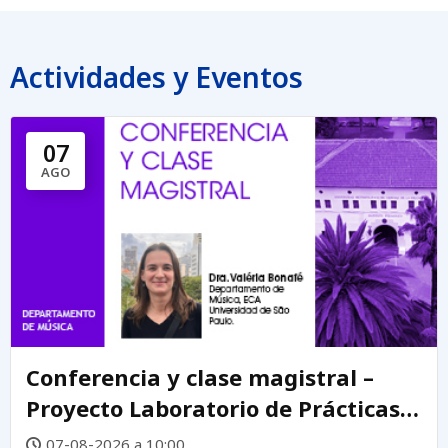
Actividades y Eventos
07
AGO
Conferencia y clase magistral –
Proyecto Laboratorio de Prácticas
Creativas DEMUS
07-08-2026 a 10:00