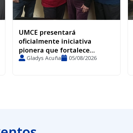
resentará
Taller de Me
mente iniciativa
da inicio a p
 que fortalece
Vivas” en la
o con comunidad en
s Acuña
05/08/2026
Gladys Acuñ
ventos