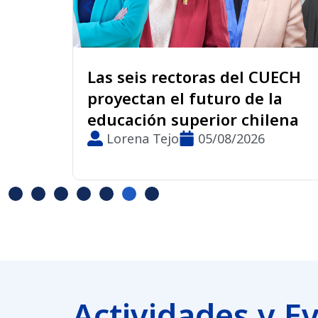
as seis rectoras del CUECH
UMCE p
royectan el futuro de la
oficial
ducación superior chilena
pionera
Lorena Tejo
05/08/2026
víncul
Glady
retiro
Actividades y E