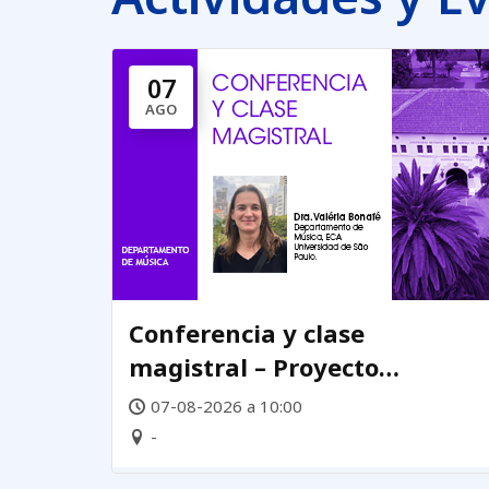
07
AGO
Conferencia y clase
magistral – Proyecto
Laboratorio de Prácticas
07-08-2026 a 10:00
Creativas DEMUS
-