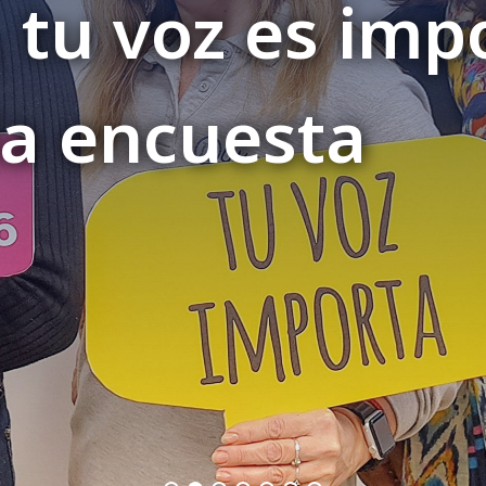
, tu voz es imp
la encuesta