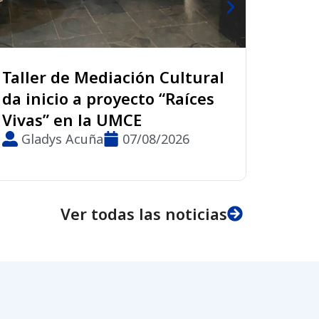
diación Cultural
Curso de alfabeti
royecto “Raíces
digital para adul
 UMCE
en la UMCE
a
07/08/2026
Yerko González Za
07/08/2026
Ver todas las noticias